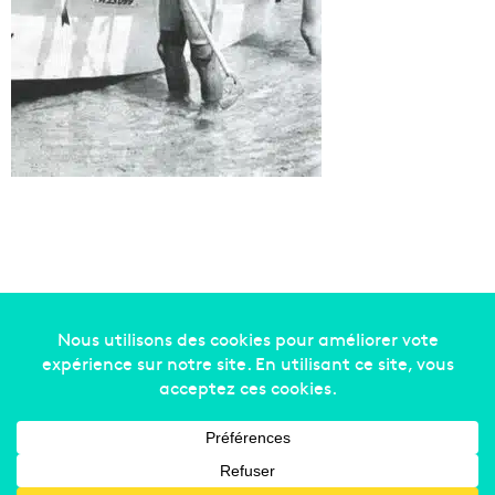
Copyright © 2014-2022
Made in Marseille
. Tous droits
réservés -
mentions légales
-
nous contacter
-
qui
sommes-nous
-
annonceurs
Facebook
X
Linkedin
YouTube
Instagram
RSS