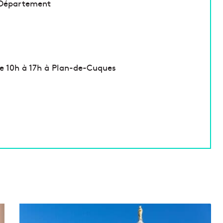
u Département
de 10h à 17h à Plan-de-Cuques
D
é