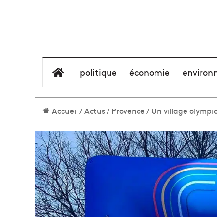
élément de menu
politique
économie
environ
Accueil
/
Actus
/
Provence
/
Un village olympi