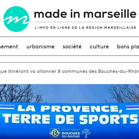
nement
urbanisme
société
culture
bons pl
que itinérant va sillonner 8 communes des Bouches-du-Rhô