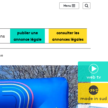
Sidebar (barre lat
Recherche
publier une
consulter les
ans
annonce légale
annonces légales
ne
web tv
made in sud