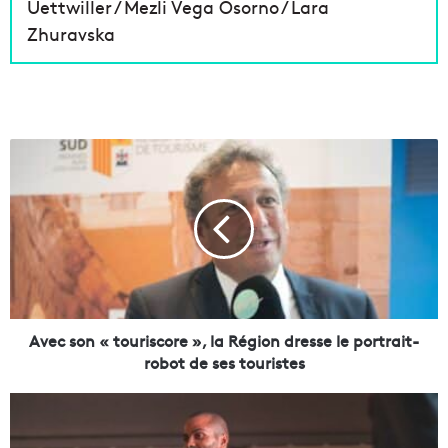
Uettwiller / Mezli Vega Osorno / Lara
Zhuravska
A
v
e
c
s
o
n
«
t
o
Avec son « touriscore », la Région dresse le portrait-
u
robot de ses touristes
r
i
T
s
o
c
n