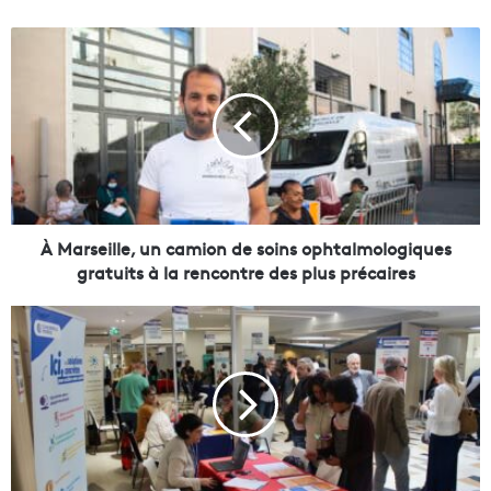
À
M
a
r
s
e
i
l
l
e
À Marseille, un camion de soins ophtalmologiques
,
gratuits à la rencontre des plus précaires
u
n
D
c
e
a
s
m
c
i
e
o
n
n
t
d
a