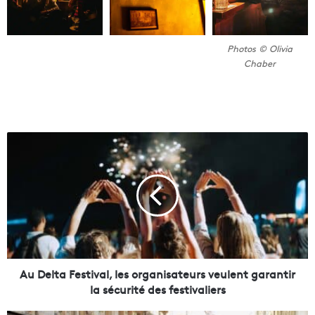
Photos © Olivia
Chaber
A
u
D
e
l
t
a
F
e
s
Au Delta Festival, les organisateurs veulent garantir
t
la sécurité des festivaliers
i