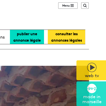
Sidebar (barre lat
Recherche
publier une
consulter les
ans
annonce légale
annonces légales
web tv
made in
marseille