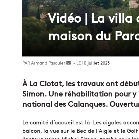
Vidéo | La villa
maison du Par
Armand Pasquier
Envoyer
10 juillet 2023
un
courriel
À La Ciotat, les travaux ont début
Simon. Une réhabilitation pour y 
national des Calanques. Ouvertur
Le comité d’accueil est là. Les cigales acco
balcon, la vue sur le Bec de l’Aigle et le Go
l’acteur suisse Michel Simon, tombé sous le