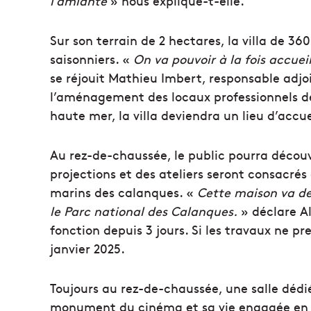
l’amiante
» nous explique-t-elle.
Sur son terrain de 2 hectares, la villa de 36
saisonniers. «
On va pouvoir à la fois accuei
se réjouit Mathieu Imbert, responsable adjo
l’aménagement des locaux professionnels de l
haute mer, la villa deviendra un lieu d’accu
Au rez-de-chaussée, le public pourra décou
projections et des ateliers seront consacrés
marins des calanques. «
Cette maison va de
le Parc national des Calanques.
» déclare Al
fonction depuis 3 jours. Si les travaux ne p
janvier 2025.
Toujours au rez-de-chaussée, une salle dédié
monument du cinéma et sa vie engagée en f