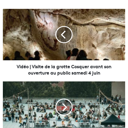
V
i
d
é
o
|
V
i
s
i
Vidéo | Visite de la grotte Cosquer avant son
t
ouverture au public samedi 4 juin
e
d
L
e
a
l
F
a
r
g
i
r
c
o
h
t
e