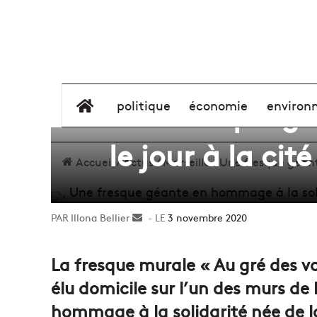
Une fresque gé
élément de menu
politique
économie
environ
le jour à la cit
Accueil
/
Actus
/
Marseille
/
Une fresque géante
Illona Bellier
Envoyer
3 novembre 2020
un
courriel
La fresque murale « Au gré des va
élu domicile sur l’un des murs de l
hommage à la solidarité née de la 