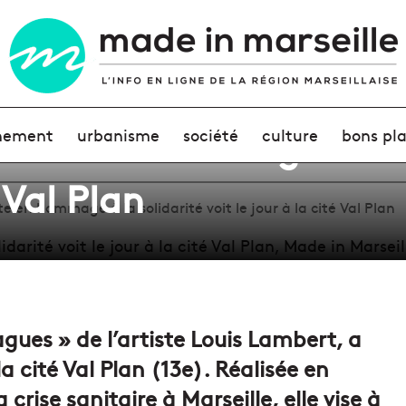
ante en hommage à la s
nement
urbanisme
société
culture
bons pl
é Val Plan
 en hommage à la solidarité voit le jour à la cité Val Plan
gues » de l’artiste Louis Lambert, a
a cité Val Plan (13e). Réalisée en
crise sanitaire à Marseille, elle vise à