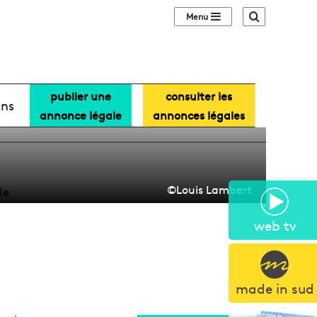
Sidebar (barre lat
Recherche
publier une
consulter les
olidarité voit
ans
annonce légale
annonces légales
©Louis Lambert
web tv
made in sud