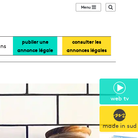
Sidebar (barre lat
Recherche
publier une
consulter les
ans
annonce légale
annonces légales
web tv
made in sud