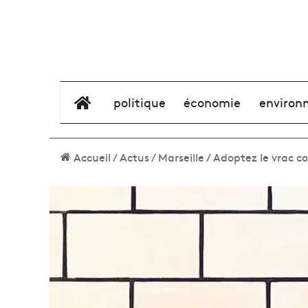
élément de menu
politique
économie
environ
Accueil
/
Actus
/
Marseille
/
Adoptez le vrac co