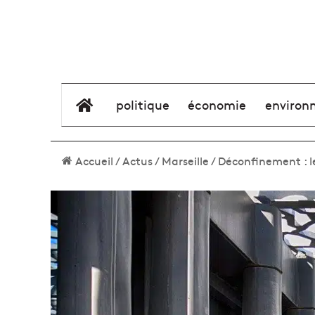
élément de menu
politique
économie
environ
Accueil
/
Actus
/
Marseille
/
Déconfinement : le