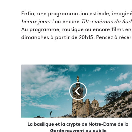
Enfin, une programmation estivale, imagin
beaux jours !
ou encore
Tilt-cinémas du Sud
Au programme, musique ou encore films en pl
dimanches à partir de 20h15. Pensez à réser
L
a
b
a
s
i
l
i
q
u
La basilique et la crypte de Notre-Dame de la
e
Garde rouvrent au public