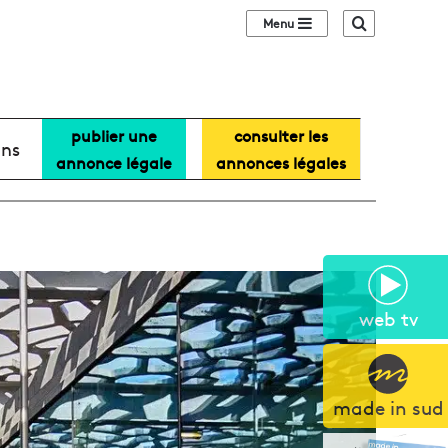
Sidebar (barre lat
Recherche
publier une
consulter les
ans
annonce légale
annonces légales
web tv
made in sud