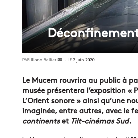
Déconfinement :
Illona Bellier
Envoyer
2 juin 2020
un
courriel
Le Mucem rouvrira au public à part
musée présentera l’exposition « 
L’Orient sonore » ainsi qu’une n
imaginée, entre autres, avec le f
continents
et
Tilt-cinémas Sud.