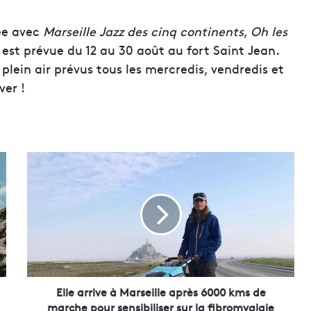
ée avec
Marseille Jazz des cinq continents
,
Oh les
est prévue du 12 au 30 août au fort Saint Jean.
ein air prévus tous les mercredis, vendredis et
ver !
E
l
l
e
a
r
r
i
v
e
Elle arrive à Marseille après 6000 kms de
à
marche pour sensibiliser sur la fibromyalgie