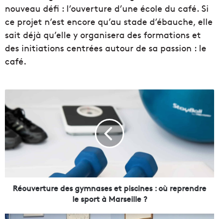
nouveau défi : l’ouverture d’une école du café. Si
ce projet n’est encore qu’au stade d’ébauche, elle
sait déjà qu’elle y organisera des formations et
des initiations centrées autour de sa passion : le
café.
R
é
o
u
v
e
r
t
u
r
Réouverture des gymnases et piscines : où reprendre
e
le sport à Marseille ?
d
e
4