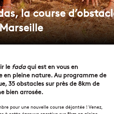
as, la course d’obstacle
Marseille
ir le
fada
qui est en vous en
ée en pleine nature. Au programme de
e, 35 obstacles sur près de 8km de
ne bien arrosée.
mbre pour une nouvelle course déjantée ! Venez,
r à cette épreuve sportive sur 8km en pleine