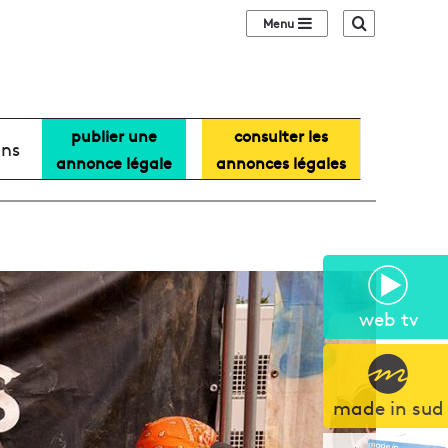
Sidebar (barre lat
Recherche
publier une
consulter les
ans
annonce légale
annonces légales
web tv
made in sud