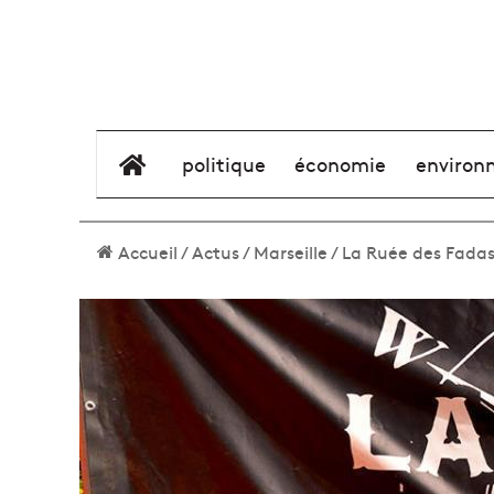
élément de menu
politique
économie
environ
Accueil
/
Actus
/
Marseille
/
La Ruée des Fadas,