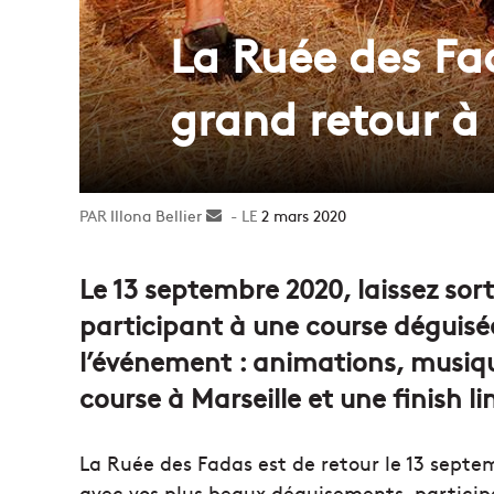
La Ruée des Fad
grand retour à 
Illona Bellier
Envoyer
2 mars 2020
un
courriel
Le 13 septembre 2020, laissez sort
participant à une course déguis
l’événement : animations, musiqu
course à Marseille et une finish li
La Ruée des Fadas est de retour le 13 septe
avec vos plus beaux déguisements, participe