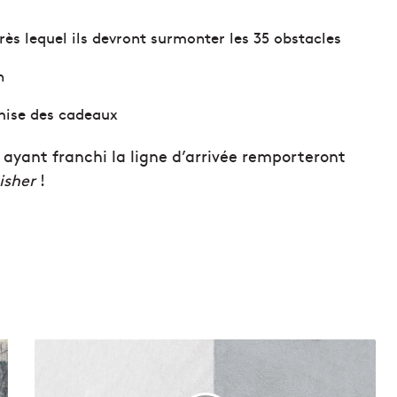
rès lequel ils devront surmonter les 35 obstacles
n
emise des cadeaux
s ayant franchi la ligne d’arrivée remporteront
isher
!
L
a
j