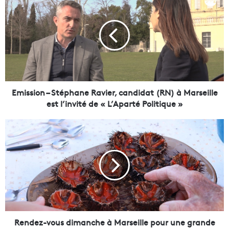
m
i
s
s
i
o
n
–
S
Emission – Stéphane Ravier, candidat (RN) à Marseille
t
est l’invité de « L’Aparté Politique »
é
p
R
h
e
a
n
n
d
e
e
R
z
a
-
v
v
i
o
e
u
Rendez-vous dimanche à Marseille pour une grande