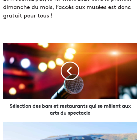
dimanche du mois, l’accès aux musées est donc
gratuit pour tous !
S
é
l
e
c
t
i
o
n
d
Sélection des bars et restaurants qui se mêlent aux
e
arts du spectacle
s
b
L
a
a
r
v