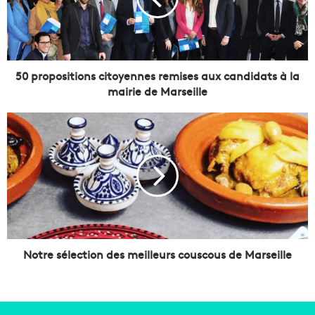
o
p
o
s
i
t
50 propositions citoyennes remises aux candidats à la
i
mairie de Marseille
o
n
N
s
o
c
t
i
r
t
e
o
s
y
é
e
l
n
e
n
c
Notre sélection des meilleurs couscous de Marseille
e
t
s
i
r
o
e
n