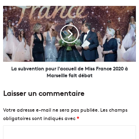
G
a
L
u
a
d
s
i
u
n
b
r
v
e
e
c
n
u
t
l
i
La subvention pour l'accueil de Miss France 2020 à
e
o
Marseille fait débat
s
n
u
p
Laisser un commentaire
r
o
l
u
e
r
Votre adresse e-mail ne sera pas publiée.
Les champs
p
l
obligatoires sont indiqués avec
*
r
'
o
a
C
j
c
e