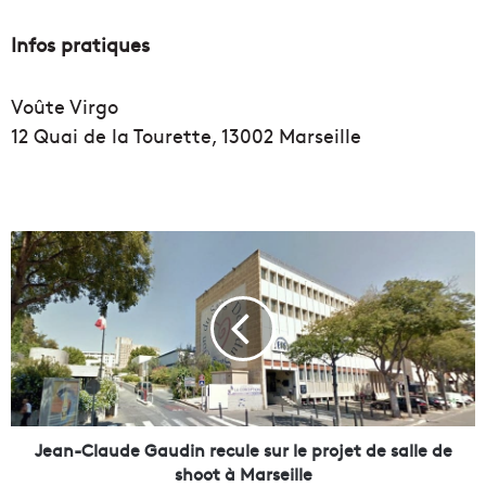
Infos pratiques
Voûte Virgo
12 Quai de la Tourette, 13002 Marseille
J
e
a
n
-
C
l
a
u
d
Jean-Claude Gaudin recule sur le projet de salle de
e
shoot à Marseille