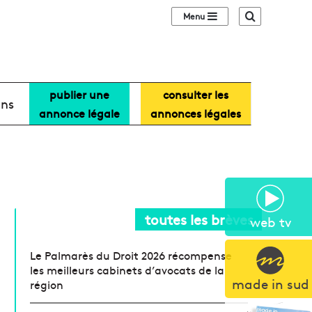
Sidebar (barre lat
Recherche
publier une
consulter les
ans
annonce légale
annonces légales
toutes les brèves
web tv
Le Palmarès du Droit 2026 récompense
les meilleurs cabinets d’avocats de la
made in sud
région