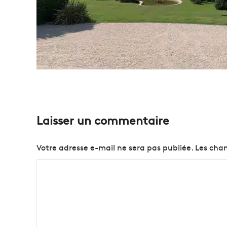
Laisser un commentaire
Votre adresse e-mail ne sera pas publiée.
Les cham
C
o
m
m