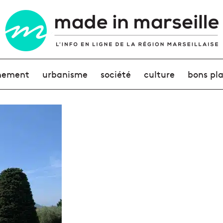
nement
urbanisme
société
culture
bons pl