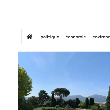
élément de menu
politique
économie
environ