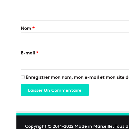
e
n
t
a
Nom
*
i
r
e
E-mail
*
*
Enregistrer mon nom, mon e-mail et mon site 
Copyright © 2014-2022
Made in Marseille
. Tous d