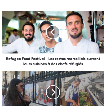
R
e
f
u
g
e
e
F
o
o
Refugee Food Festival - Les restos marseillais ouvrent
d
leurs cuisines à des chefs réfugiés
F
e
L
s
e
t
s
i
«
v
a
a
l
c