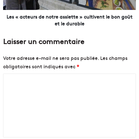
-
t
L
e
e
u
Les « acteurs de notre assiette » cultivent le bon goût
s
r
et le durable
r
s
e
d
Laisser un commentaire
s
e
t
n
o
o
Votre adresse e-mail ne sera pas publiée.
Les champs
s
t
obligatoires sont indiqués avec
*
m
r
a
e
C
r
a
s
s
o
e
s
m
i
i
m
l
e
l
t
e
a
t
n
i
e
s
t