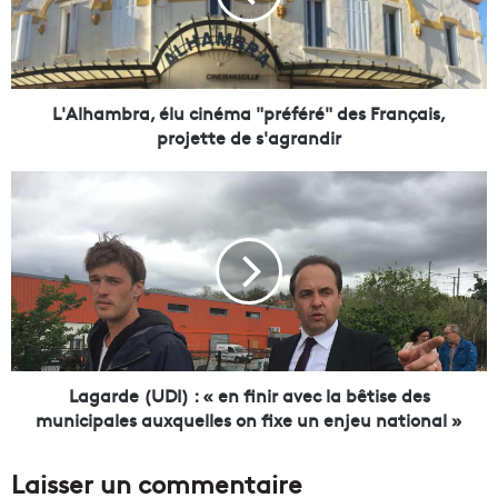
a
m
b
r
a
L'Alhambra, élu cinéma "préféré" des Français,
,
projette de s'agrandir
é
l
L
u
a
c
g
i
a
n
r
é
d
m
e
a
(
"
U
p
D
Lagarde (UDI) : « en finir avec la bêtise des
r
I
municipales auxquelles on fixe un enjeu national »
é
)
f
:
Laisser un commentaire
é
«