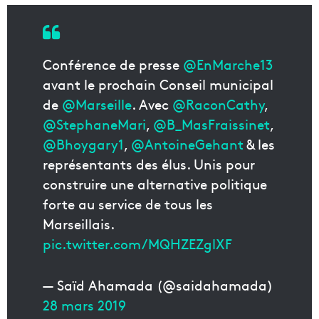
Conférence de presse
@EnMarche13
avant le prochain Conseil municipal
de
@Marseille
. Avec
@RaconCathy
,
@StephaneMari
,
@B_MasFraissinet
,
@Bhoygary1
,
@AntoineGehant
& les
représentants des élus. Unis pour
construire une alternative politique
forte au service de tous les
Marseillais.
pic.twitter.com/MQHZEZglXF
— Saïd Ahamada (@saidahamada)
28 mars 2019