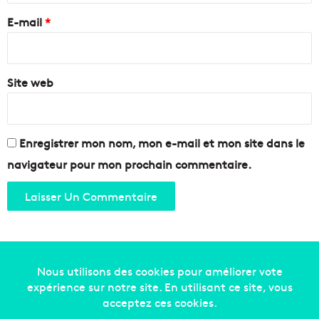
h
a
e
e
E-mail
*
c
t
e
*
s
o
p
u
l
Site web
r
a
i
s
s
t
q
i
u
Enregistrer mon nom, mon e-mail et mon site dans le
q
e
navigateur pour mon prochain commentaire.
u
p
e
o
s
u
r
l
e
s
l
i
Copyright © 2014-2022
Made in Marseille
. Tous droits
b