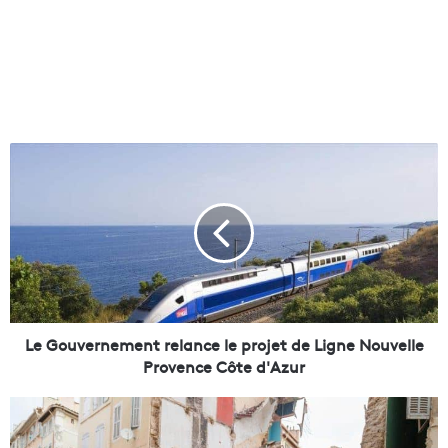
L
e
G
o
u
v
e
r
n
e
Le Gouvernement relance le projet de Ligne Nouvelle
m
Provence Côte d'Azur
e
n
R
t
u
r