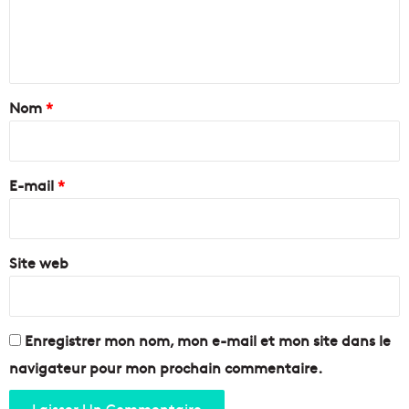
N
q
e
o
u
n
u
i
v
s
t
e
i
a
Nom
*
l
t
l
i
i
e
o
r
P
n
e
r
E-mail
*
n
o
e
*
v
r
e
7
n
Site web
i
c
m
e
m
C
e
ô
u
Enregistrer mon nom, mon e-mail et mon site dans le
t
b
navigateur pour mon prochain commentaire.
e
l
d
e