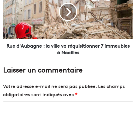
e
e
d
l
'
a
A
n
u
c
b
e
a
l
g
Rue d'Aubagne : la ville va réquisitionner 7 immeubles
e
n
à Noailles
p
e
r
:
Laisser un commentaire
o
l
j
a
e
v
Votre adresse e-mail ne sera pas publiée.
Les champs
t
i
obligatoires sont indiqués avec
*
d
l
e
l
C
L
e
i
v
o
g
a
m
n
r
m
e
é