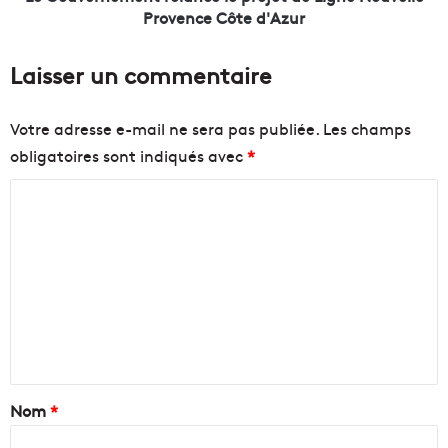
t
m
Provence Côte d'Azur
l
e
a
n
Laisser un commentaire
M
t
é
r
t
e
Votre adresse e-mail ne sera pas publiée.
Les champs
r
l
obligatoires sont indiqués avec
*
o
a
p
n
C
o
c
l
e
o
e
l
m
a
e
m
v
p
e
r
e
c
o
n
3
j
0
e
t
0
t
a
Nom
*
p
d
r
e
i