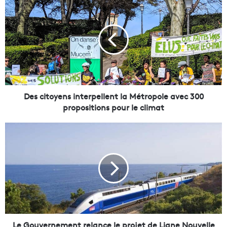
e
s
c
i
t
o
y
e
n
Des citoyens interpellent la Métropole avec 300
s
propositions pour le climat
i
n
L
t
e
e
G
r
o
p
u
e
v
l
e
l
r
e
n
n
e
Le Gouvernement relance le projet de Ligne Nouvelle