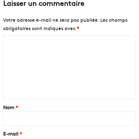
Laisser un commentaire
Votre adresse e-mail ne sera pas publiée.
Les champs
obligatoires sont indiqués avec
*
C
o
m
m
e
n
t
a
Nom
*
i
r
e
E-mail
*