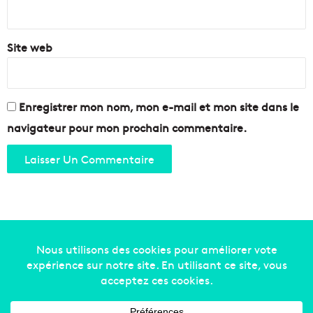
*
Site web
Enregistrer mon nom, mon e-mail et mon site dans le
navigateur pour mon prochain commentaire.
Copyright © 2014-2022
Made in Marseille
. Tous droits
réservés -
mentions légales
-
nous contacter
-
qui
sommes-nous
-
annonceurs