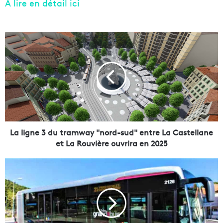
A lire en détail ici
L
a
l
i
g
n
e
3
d
u
La ligne 3 du tramway "nord-sud" entre La Castellane
t
et La Rouvière ouvrira en 2025
r
a
P
m
o
w
u
a
r
y
f
"
l