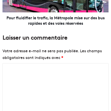
n
u
o
i
r
d
d
i
Pour fluidifier le trafic, la Métropole mise sur des bus
-
f
rapides et des voies réservées
s
i
u
e
Laisser un commentaire
d
r
"
l
e
e
Votre adresse e-mail ne sera pas publiée.
Les champs
n
t
obligatoires sont indiqués avec
*
t
r
r
a
C
e
f
L
i
o
a
c
m
C
,
m
a
l
s
a
e
t
M
n
e
é
l
t