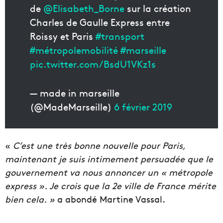
de
@Elisabeth_Borne
sur la création
Charles de Gaulle Express entre
Roissy et Paris
#transport
#métropolemobilité
#marseille
pic.twitter.com/BsdU1VKz1s
— made in marseille
(@MadeMarseille)
6 février 2019
«
C’est une très bonne nouvelle pour Paris,
maintenant je suis intimement persuadée que le
gouvernement va nous annoncer un « métropole
express ». Je crois que la 2e ville de France mérite
bien cela. »
a abondé Martine Vassal.