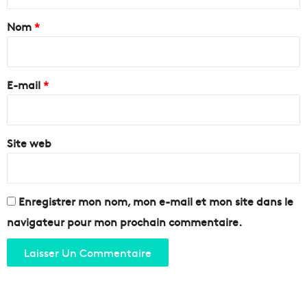
t
l
r
a
Nom
*
a
o
n
p
i
e
o
r
e
l
e
t
E-mail
*
e
L
m
*
a
i
R
s
o
Site web
e
u
s
v
u
i
r
è
d
Enregistrer mon nom, mon e-mail et mon site dans le
r
e
navigateur pour mon prochain commentaire.
e
s
o
b
u
u
v
s
r
r
i
a