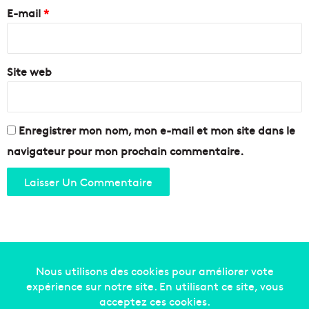
e
E-mail
*
*
Site web
Enregistrer mon nom, mon e-mail et mon site dans le
navigateur pour mon prochain commentaire.
Copyright © 2014-2022
Made in Marseille
. Tous droits
réservés -
mentions légales
-
nous contacter
-
qui