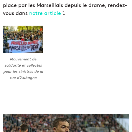
place par les Marseillais depuis le drame, rendez-
vous dans
notre article
⤵️
Mouvement de
solidarité et collectes
pour les sinistrés de la
rue d’Aubagne
K
y
l