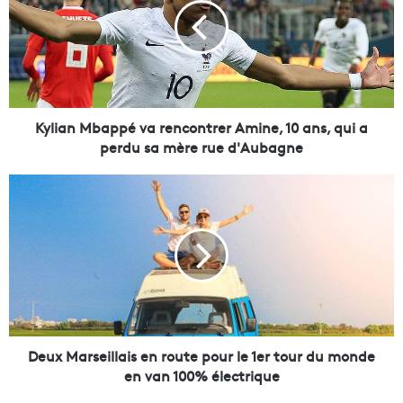
i
a
n
M
b
a
p
Kylian Mbappé va rencontrer Amine, 10 ans, qui a
p
perdu sa mère rue d'Aubagne
é
v
D
a
e
r
u
e
x
n
M
c
a
o
r
n
s
t
e
r
i
Deux Marseillais en route pour le 1er tour du monde
e
l
en van 100% électrique
r
l