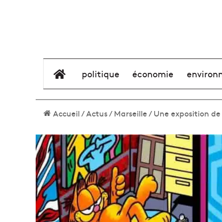
élément de menu
politique
économie
environ
Accueil
/
Actus
/
Marseille
/
Une exposition de 