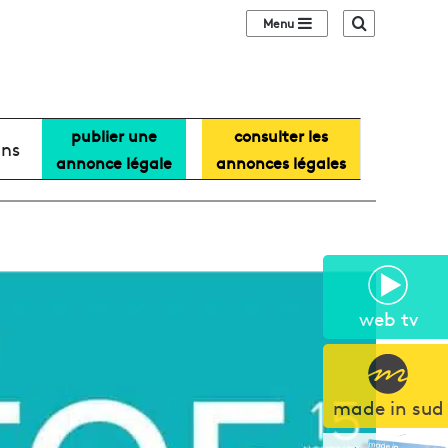
Sidebar (barre lat
Recherche
publier une
consulter les
ans
annonce légale
annonces légales
web tv
made in sud