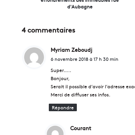
s
d'Aubagne
o
l
u
4 commentaires
t
i
o
Myriam Zeboudj
d
n
s
i
6 novembre 2018 à 17 h 30 min
s
t
u
Super…..
i
Bonjour,
t
:
Serait il possible d’avoir l’adresse ex
e
a
Merci de diffuser ses infos.
u
x
Répondre
e
f
f
Courant
d
o