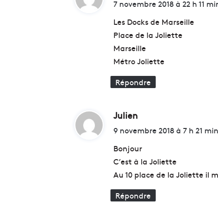
i
7 novembre 2018 à 22 h 11 mi
n
d
t
Les Docks de Marseille
r
Place de la Joliette
e
:
m
Marseille
e
Métro Joliette
n
t
Répondre
s
d
e
Julien
d
s
i
i
9 novembre 2018 à 7 h 21 mi
m
t
m
Bonjour
e
C’est à la Joliette
u
:
Au 10 place de la Joliette il
b
l
Répondre
e
s