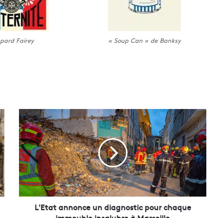
pard Fairey
« Soup Can » de Banksy
L
'
E
t
a
t
a
n
n
o
L'Etat annonce un diagnostic pour chaque
n
immeuble insalubre à Marseille