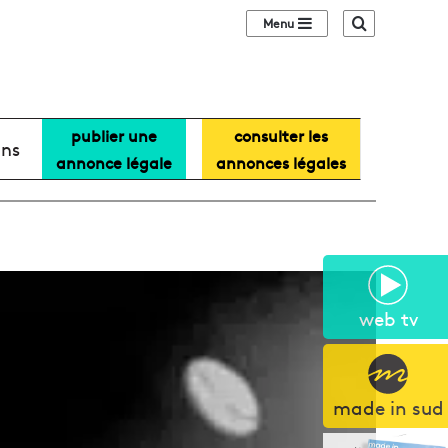
Sidebar (barre lat
Recherche
publier une
consulter les
ans
annonce légale
annonces légales
web tv
made in sud