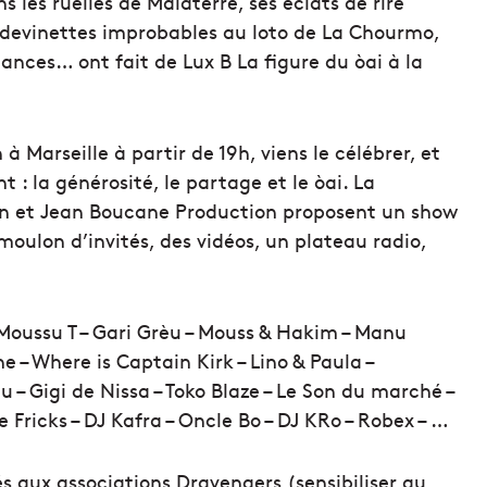
s les ruelles de Malaterre, ses éclats de rire
es devinettes improbables au loto de La Chourmo,
ances… ont fait de Lux B La figure du òai à la
 Marseille à partir de 19h, viens le célébrer, et
t : la générosité, le partage et le òai. La
en et Jean Boucane Production proposent un show
moulon d’invités, des vidéos, un plateau radio,
 Moussu T – Gari Grèu – Mouss & Hakim – Manu
– Where is Captain Kirk – Lino & Paula –
u – Gigi de Nissa – Toko Blaze – Le Son du marché –
 Fricks – DJ Kafra – Oncle Bo – DJ KRo – Robex – …
és aux associations Dravengers (sensibiliser au