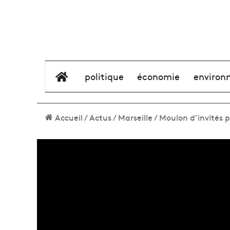
élément de menu
politique
économie
environ
Accueil
/
Actus
/
Marseille
/
Moulon d’invités p