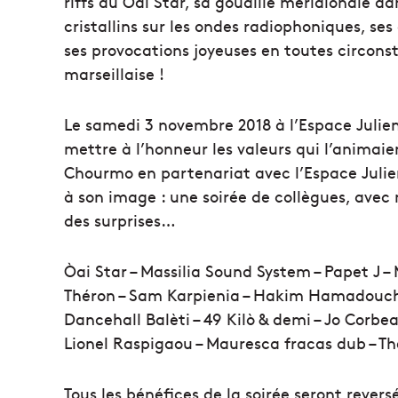
riffs du Òai Star, sa gouaille méridionale dan
cristallins sur les ondes radiophoniques, s
ses provocations joyeuses en toutes circonst
marseillaise !
Le samedi 3 novembre 2018 à l’Espace Julien à
mettre à l’honneur les valeurs qui l’animaien
Chourmo en partenariat avec l’Espace Juli
à son image : une soirée de collègues, avec 
des surprises…
Òai Star – Massilia Sound System – Papet J –
Théron – Sam Karpienia – Hakim Hamadouche 
Dancehall Balèti – 49 Kilò & demi – Jo Corbea
Lionel Raspigaou – Mauresca fracas dub – The
Tous les bénéfices de la soirée seront revers