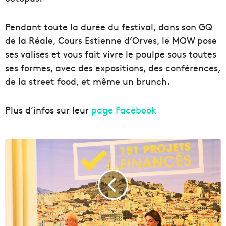
Pendant toute la durée du festival, dans son GQ
de la Réale, Cours Estienne d’Orves, le MOW pose
ses valises et vous fait vivre le poulpe sous toutes
ses formes, avec des expositions, des conférences,
de la street food, et même un brunch.
Plus d’infos sur leur
page Facebook
L
e
d
é
p
a
r
t