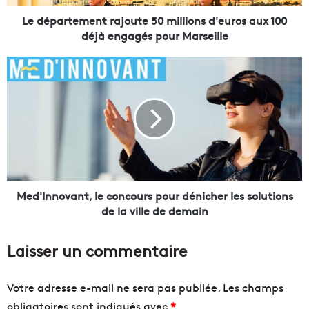
e
m
Le département rajoute 50 millions d'euros aux 100
e
déjà engagés pour Marseille
n
t
M
r
e
a
d
j
'
o
I
u
n
t
n
e
o
5
v
0
a
Med'Innovant, le concours pour dénicher les solutions
m
n
de la ville de demain
i
t
l
,
Laisser un commentaire
l
l
i
e
o
c
Votre adresse e-mail ne sera pas publiée.
Les champs
n
o
obligatoires sont indiqués avec
*
s