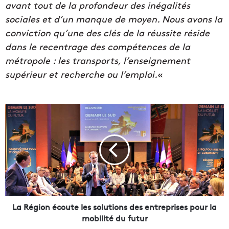
avant tout de la profondeur des inégalités
sociales et d’un manque de moyen. Nous avons la
conviction qu’une des clés de la réussite réside
dans le recentrage des compétences de la
métropole : les transports, l’enseignement
supérieur et recherche ou l’emploi.
«
L
a
R
é
g
i
o
n
é
c
La Région écoute les solutions des entreprises pour la
o
mobilité du futur
u