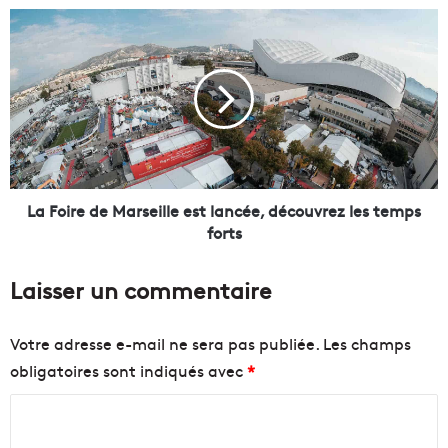
t
L
e
a
l
F
e
o
s
i
s
r
o
e
l
d
u
e
t
M
La Foire de Marseille est lancée, découvrez les temps
i
a
forts
o
r
n
s
Laisser un commentaire
s
e
d
i
e
l
Votre adresse e-mail ne sera pas publiée.
Les champs
s
l
obligatoires sont indiqués avec
*
e
e
n
e
C
t
s
r
t
o