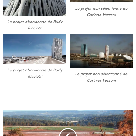
Le projet non sélectionné de
Corinne Vezzoni
Le projet abandonné de Rudy
Ricciotti
Le projet abandonné de Rudy
Le projet non sélectionné de
Ricciotti
Corinne Vezzoni
A
l
t
e