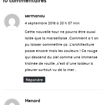
e
a
s
m
d
p
é
sermanou
d
s
c
e
i
4 septembre 2018 à 20 h 07 min
h
t
t
e
r
Cette nouvelle tour ne pourra être aussi
t
a
laide que la marseillaise .Comment a t on
s
n
:
pu laisser commettre ça .L’architecture
i
s
n
f
passe encore mais les couleurs ! Ce rouge
d
o
qui descend du ciel comme une immense
u
r
traînée de rouille ,c’est d’une laideur à
s
m
t
pleurer surtout vu de la mer .
e
r
e
i
n
Répondre
e
d
l
a
s
n
d
c
Menard
d
'
e