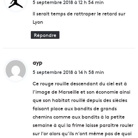
i
5 septembre 2018 à 12 h 54 min
i
t
t
Il serait temps de rattraper le retard sur
a
Lyon
t
:
i
Répondre
v
e
ayp
d
i
5 septembre 2018 à 14 h 58 min
t
Ce rouge rouille descendant du ciel est à
l’image de Marseille et son économie ainsi
:
que son habitat rouillé depuis des siècles
faisant place aux bandits de grands
chemins comme aux bandits à la petite
semaine à qui la frime laisse paraître rouler
sur l’or alors qu’ils n’ont même pas de quoi