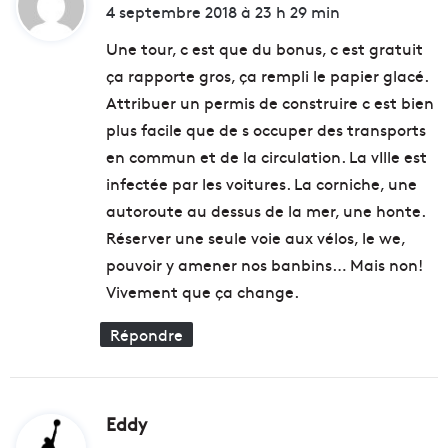
i
4 septembre 2018 à 23 h 29 min
i
f
t
c
l
Une tour, c est que du bonus, c est gratuit
i
o
ça rapporte gros, ça rempli le papier glacé.
d
o
:
i
r
Attribuer un permis de construire c est bien
x
p
plus facile que de s occuper des transports
a
o
en commun et de la circulation. La vIlle est
n
u
s
infectée par les voitures. La corniche, une
r
u
autoroute au dessus de la mer, une honte.
n
Réserver une seule voie aux vélos, le we,
e
pouvoir y amener nos banbins… Mais non!
s
o
Vivement que ça change.
i
r
Répondre
é
e
c
a
Eddy
d
r