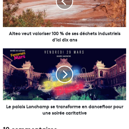
o
v
e
u
t
v
Alteo veut valoriser 100 % de ses déchets industriels
a
d'ici dix ans
l
o
L
r
e
i
p
s
a
e
l
r
a
1
i
0
s
0
L
%
o
Le palais Lonchamp se transforme en dancefloor pour
d
n
une soirée caritative
e
c
s
h
10 commentaires