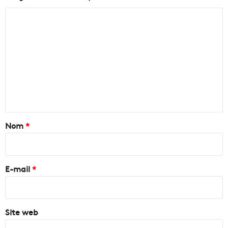
C
o
m
m
e
n
t
a
Nom
*
i
r
e
E-mail
*
*
Site web