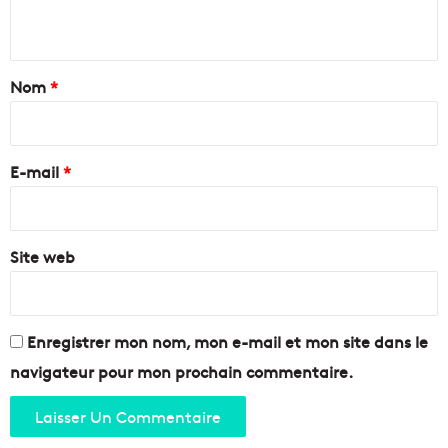
n
t
a
Nom
*
i
r
e
E-mail
*
*
Site web
Enregistrer mon nom, mon e-mail et mon site dans le
navigateur pour mon prochain commentaire.