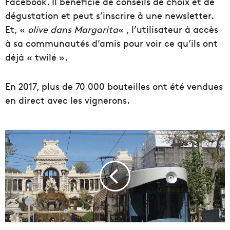
Facebook. Il bénéficie de conseils de choix et de
dégustation et peut s’inscrire à une newsletter.
Et, «
olive dans Margarita
« , l’utilisateur à accès
à sa communautés d’amis pour voir ce qu’ils ont
déjà « twilé ».
En 2017, plus de 70 000 bouteilles ont été vendues
en direct avec les vignerons.
T
r
a
n
s
p
o
r
t