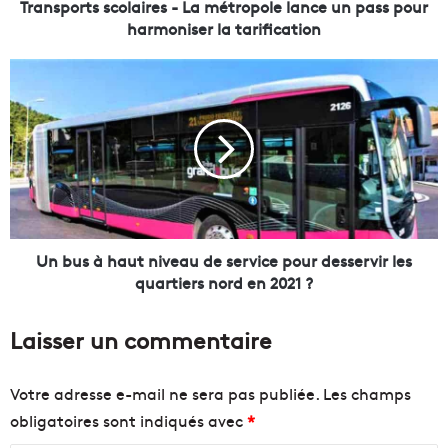
s
Transports scolaires - La métropole lance un pass pour
s
harmoniser la tarification
c
o
U
l
n
a
b
i
u
r
s
e
à
s
h
-
a
L
u
a
t
Un bus à haut niveau de service pour desservir les
m
n
quartiers nord en 2021 ?
é
i
t
v
Laisser un commentaire
r
e
o
a
p
u
Votre adresse e-mail ne sera pas publiée.
Les champs
o
d
obligatoires sont indiqués avec
*
l
e
e
s