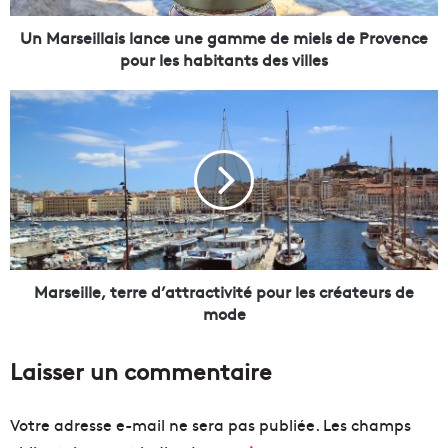
l
l
Un Marseillais lance une gamme de miels de Provence
a
pour les habitants des villes
i
s
M
l
a
a
r
n
s
c
e
e
i
u
l
n
l
e
e
g
,
Marseille, terre d’attractivité pour les créateurs de
a
mode
m
t
m
e
Laisser un commentaire
e
r
d
r
e
e
Votre adresse e-mail ne sera pas publiée.
Les champs
m
d