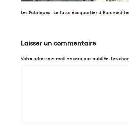
Les Fabriques – Le futur écoquartier d’Euromédite
Laisser un commentaire
Votre adresse e-mail ne sera pas publiée.
Les cham
C
o
m
m
e
n
t