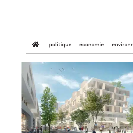
élément de menu
politique
économie
environ