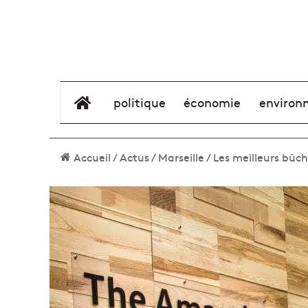
élément de menu
politique
économie
environ
Accueil
/
Actus
/
Marseille
/
Les meilleurs bûc