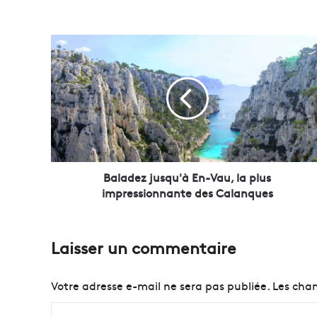
B
a
l
a
d
e
z
j
u
s
Baladez jusqu'à En-Vau, la plus
q
impressionnante des Calanques
u
'
à
Laisser un commentaire
E
n
-
Votre adresse e-mail ne sera pas publiée.
Les cham
V
a
C