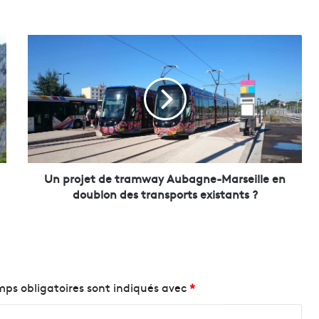
U
n
p
r
o
j
e
t
d
e
Un projet de tramway Aubagne-Marseille en
t
doublon des transports existants ?
r
a
m
w
a
y
ps obligatoires sont indiqués avec
*
A
u