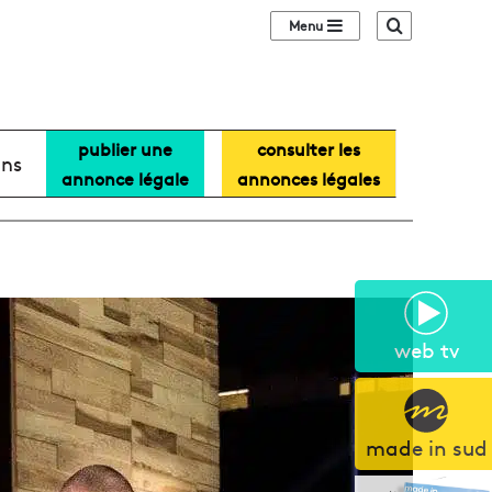
Sidebar (barre lat
Recherche
publier une
consulter les
ans
annonce légale
annonces légales
web tv
made in sud