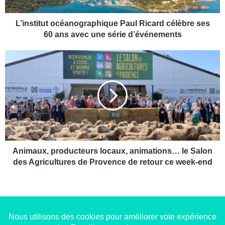
t
u
t
L’institut océanographique Paul Ricard célèbre ses
o
60 ans avec une série d’événements
c
é
A
a
n
n
i
o
m
g
a
r
u
a
x
p
,
h
p
i
r
Animaux, producteurs locaux, animations… le Salon
q
o
des Agricultures de Provence de retour ce week-end
u
d
e
u
P
c
a
t
u
e
l
u