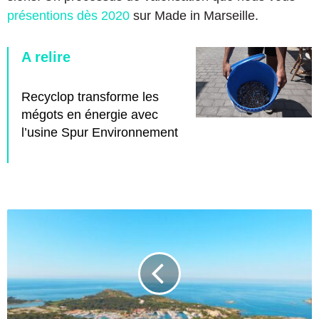
présentions dès 2020
sur Made in Marseille.
A relire
Recyclop transforme les
mégots en énergie avec
l’usine Spur Environnement
L
’
i
n
s
t
i