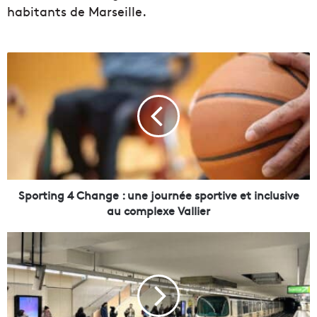
habitants de Marseille.
S
p
o
r
t
i
n
g
4
C
Sporting 4 Change : une journée sportive et inclusive
h
au complexe Vallier
a
n
L
g
e
e
r
:
e
u
t
n
o