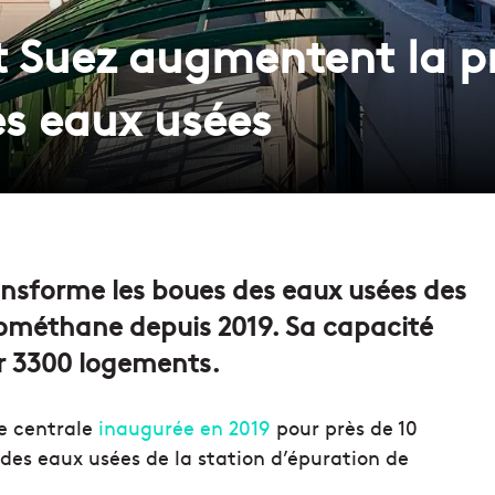
t Suez augmentent la p
es eaux usées
ransforme les boues des eaux usées des
ométhane depuis 2019. Sa capacité
 3300 logements.
te centrale
inaugurée en 2019
pour près de 10
 des eaux usées de la station d’épuration de