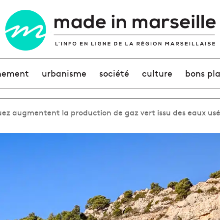
nement
urbanisme
société
culture
bons pl
uez augmentent la production de gaz vert issu des eaux us