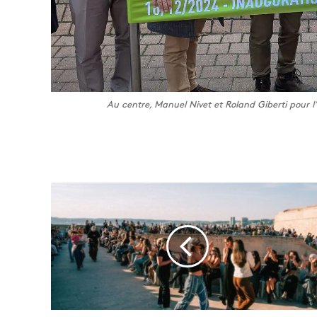
Au centre, Manuel Nivet et Roland Giberti pour l
M
a
r
s
e
i
l
l
e