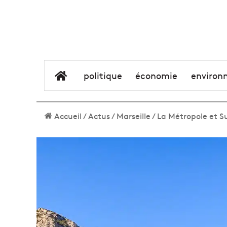
élément de menu
politique
économie
environ
Accueil
/
Actus
/
Marseille
/
La Métropole et S