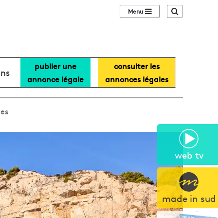
Sidebar (barre lat
Recherche
publier une
consulter les
ans
annonce légale
annonces légales
ées
web tv
made in sud