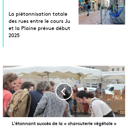
La piétonnisation totale
des rues entre le cours Ju
et la Plaine prévue début
2025
L
'
é
t
o
n
n
a
n
t
L'étonnant succès de la « charcuterie végétale »