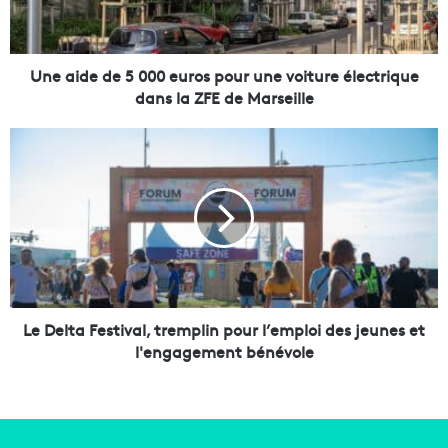
e
d
e
5
Une aide de 5 000 euros pour une voiture électrique
0
dans la ZFE de Marseille
0
0
L
e
e
u
D
r
e
o
l
s
t
p
a
o
F
u
e
r
s
Le Delta Festival, tremplin pour l’emploi des jeunes et
u
t
l'engagement bénévole
n
i
e
v
v
a
o
l