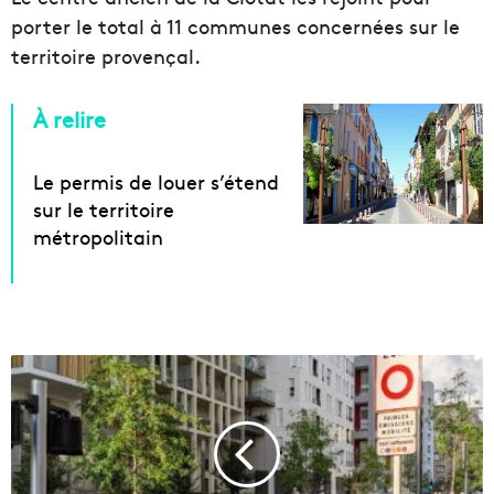
porter le total à 11 communes concernées sur le
territoire provençal.
À relire
Le permis de louer s’étend
sur le territoire
métropolitain
U
n
e
a
i
d