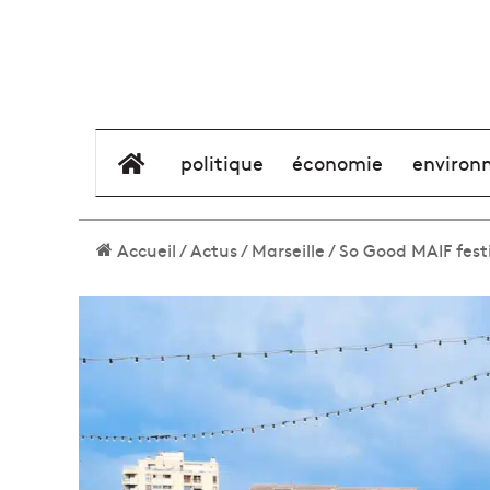
élément de menu
politique
économie
environ
Accueil
/
Actus
/
Marseille
/
So Good MAIF festi