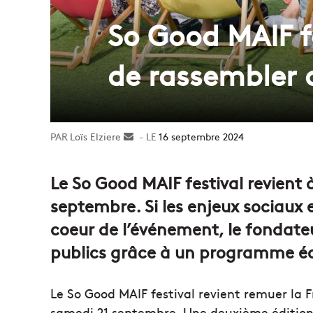
So Good MAIF fes
de rassembler 
Loïs Elziere
Envoyer
16 septembre 2024
un
courriel
Le So Good MAIF festival revient à
septembre. Si les enjeux sociaux
coeur de l’événement, le fondateur
publics grâce à un programme éc
Le So Good MAIF festival revient remuer la Fr
samedi 21 septembre. Une deuxième édition