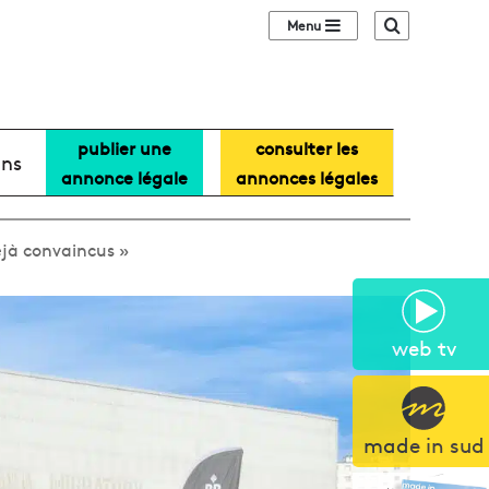
Sidebar (barre lat
Recherche
publier une
consulter les
ans
annonce légale
annonces légales
déjà convaincus »
web tv
made in sud