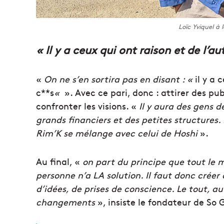
Loïc Yviquel à 
« Il y a ceux qui ont raison et de l’aut
«
On ne s’en sortira pas en disant : «
il y a 
c**s
«
». Avec ce pari, donc : attirer des pu
confronter les visions. «
Il y aura des gens d
grands financiers et des petites structures. 
Rim’K se mélange avec celui de Hoshi
».
Au final, «
on part du principe que tout le 
personne n’a LA solution. Il faut donc crée
d’idées, de prises de conscience. Le tout, a
changements
», insiste le fondateur de So 