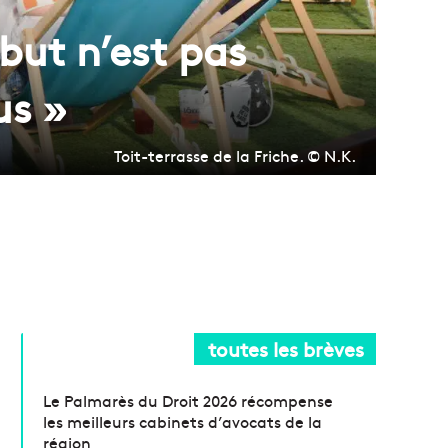
 but n’est pas
us »
Toit-terrasse de la Friche. © N.K.
toutes les brèves
Le Palmarès du Droit 2026 récompense
les meilleurs cabinets d’avocats de la
région