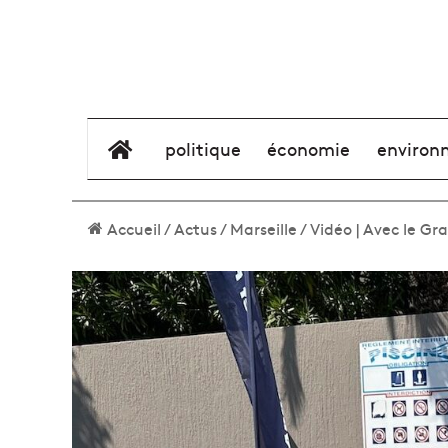
élément de menu
politique
économie
environ
Accueil
/
Actus
/
Marseille
/
Vidéo | Avec le Gr