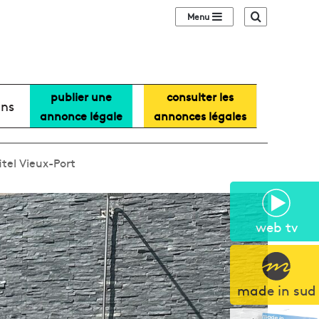
Sidebar (barre lat
Recherche
publier une
consulter les
ans
annonce légale
annonces légales
itel Vieux-Port
web tv
made in sud