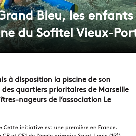
 Grand Bleu, les enfant
ine du Sofitel Vieux-Por
is à disposition la piscine de son
des quartiers prioritaires de Marseille
îtres-nageurs de l’association Le
»
Cette initiative est une première en France.
e
 CP et CE1 de l’école primaire Saint-Louis (15
),