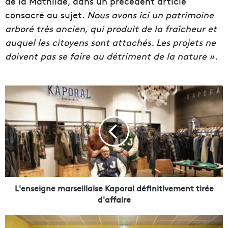
de la Mathilde, dans un précédent article
consacré au sujet.
Nous avons ici un patrimoine
arboré très ancien, qui produit de la fraîcheur et
auquel les citoyens sont attachés. Les projets ne
doivent pas se faire au détriment de la nature ».
L
'
e
n
s
e
i
g
n
e
L'enseigne marseillaise Kaporal définitivement tirée
m
d'affaire
a
r
V