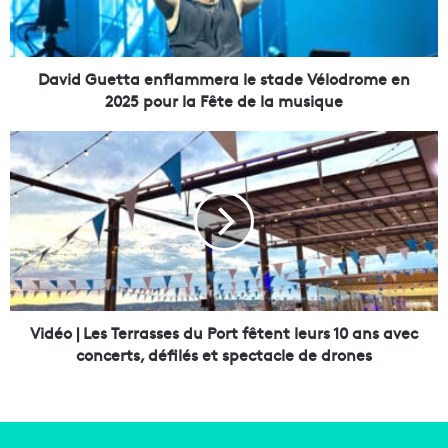
u
e
t
t
David Guetta enflammera le stade Vélodrome en
a
2025 pour la Fête de la musique
e
n
V
f
i
l
d
a
é
m
o
m
|
e
L
r
e
a
s
l
T
Vidéo | Les Terrasses du Port fêtent leurs 10 ans avec
e
e
concerts, défilés et spectacle de drones
s
r
t
r
a
a
d
s