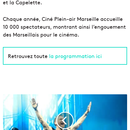
et la Capelette.
Chaque année, Ciné Plein-air Marseille accueille
10 000 spectateurs, montrant ainsi l’engouement
des Marseillais pour le cinéma.
Retrouvez toute
la programmation ici
D
a
v
i
d
G