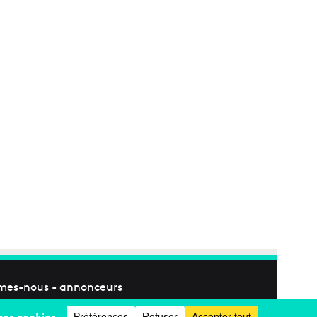
mes-nous
-
annonceurs
Facebook
X
Linkedin
YouTube
Instagram
RSS