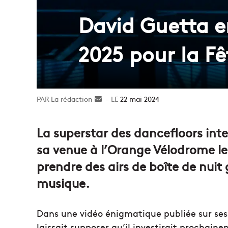
David Guetta e
2025 pour la F
La rédaction
Envoyer
22 mai 2024
un
courriel
La superstar des dancefloors in
sa venue à l’Orange Vélodrome le 
prendre des airs de boîte de nuit 
musique.
Dans une vidéo énigmatique publiée sur ses
laissait supposer qu’il investirait prochain