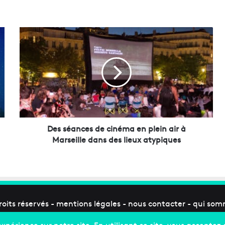
D
e
s
s
é
a
n
c
e
s
Des séances de cinéma en plein air à
d
Marseille dans des lieux atypiques
e
c
i
n
é
m
roits réservés -
mentions légales
-
nous contacter
-
qui som
a
e