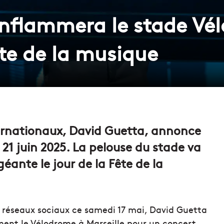
nflammera le stade Vé
ête de la musique
ternationaux, David Guetta, annonce
21 juin 2025. La pelouse du stade va
géante le jour de la Fête de la
 réseaux sociaux ce samedi 17 mai, David Guetta
ement le Vélodrome à Marseille pour un concert