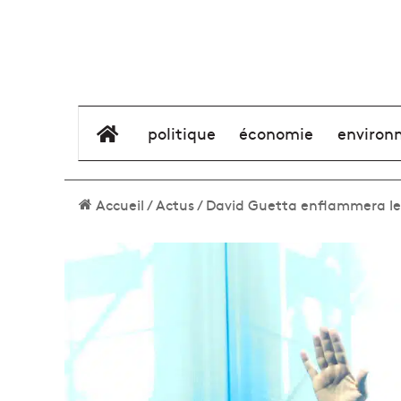
élément de menu
politique
économie
environ
Accueil
/
Actus
/
David Guetta enflammera le 