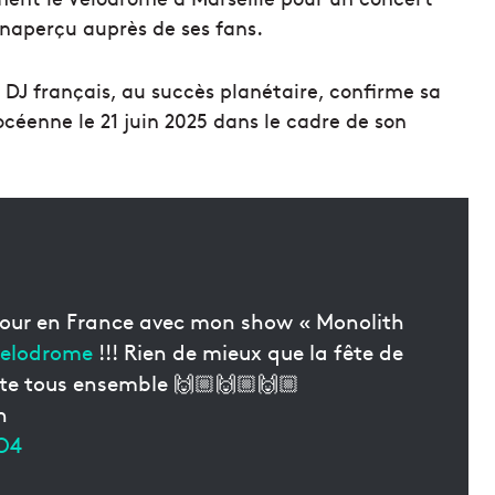
inaperçu auprès de ses fans.
bre DJ français, au succès planétaire, confirme sa
céenne le 21 juin 2025 dans le cadre de son
retour en France avec mon show « Monolith
elodrome
!!! Rien de mieux que la fête de
ête tous ensemble 🙌🏼🙌🏼🙌🏼
h
O4