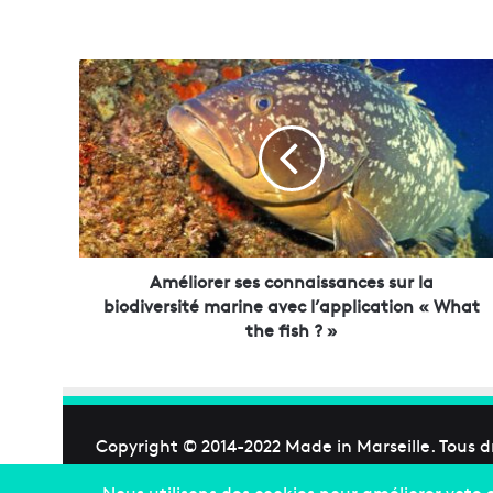
A
m
é
l
i
o
r
e
r
s
Améliorer ses connaissances sur la
e
biodiversité marine avec l’application « What
s
the fish ? »
c
o
n
n
a
Copyright © 2014-2022
Made in Marseille
. Tous d
i
s