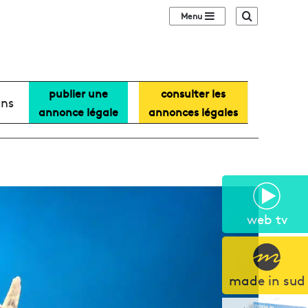
Sidebar (barre lat
Recherche
publier une
consulter les
ans
annonce légale
annonces légales
web tv
made in sud