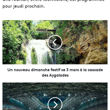
pour jeudi prochain.
U
n
n
o
u
v
e
a
u
d
Un nouveau dimanche festif ce 3 mars à la cascade
i
des Aygalades
m
a
L
n
'
c
O
h
M
e
p