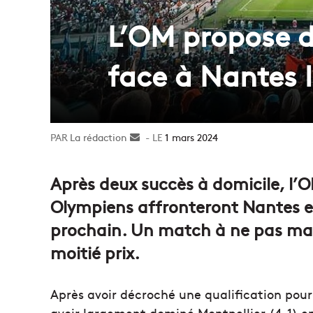
L’OM propose d
face à Nantes 
La rédaction
Envoyer
1 mars 2024
un
courriel
Après deux succès à domicile, l’OM
Olympiens affronteront Nantes en
prochain. Un match à ne pas man
moitié prix.
Après avoir décroché une qualification pour 
avoir largement dominé Montpellier (4-1) e