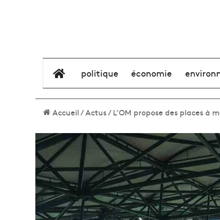
élément de menu
politique
économie
environ
Accueil
/
Actus
/
L’OM propose des places à mo