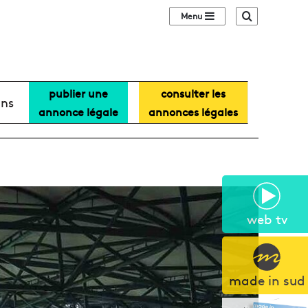
Sidebar (barre lat
Recherche
publier une
consulter les
ans
annonce légale
annonces légales
web tv
made in sud