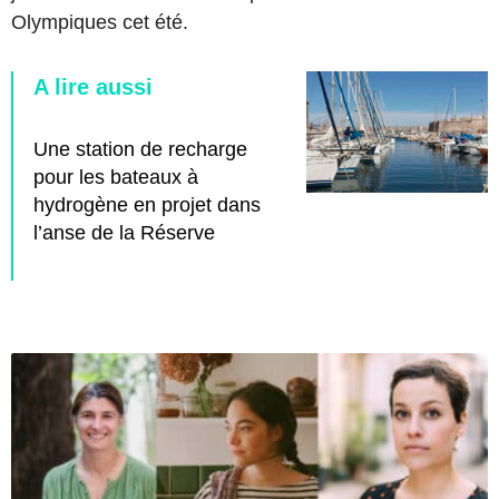
Olympiques cet été.
A lire aussi
Une station de recharge
pour les bateaux à
hydrogène en projet dans
l’anse de la Réserve
À
M
a
r
s
e