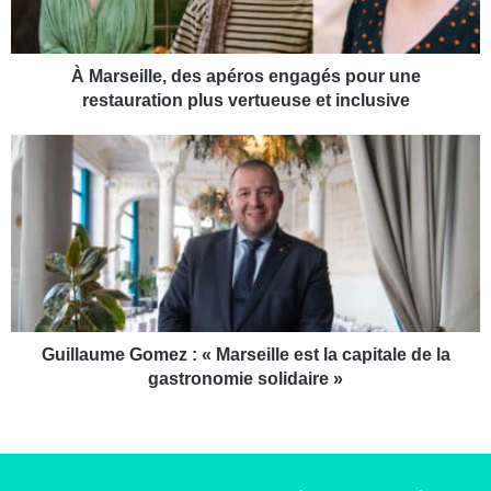
i
l
l
e
À Marseille, des apéros engagés pour une
,
restauration plus vertueuse et inclusive
d
e
G
s
u
a
i
p
l
é
l
r
a
o
u
s
m
e
e
n
G
Guillaume Gomez : « Marseille est la capitale de la
g
o
gastronomie solidaire »
a
m
g
e
é
z
s
:
p