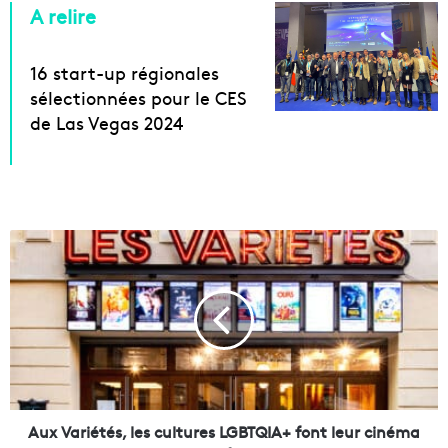
A relire
16 start-up régionales
sélectionnées pour le CES
de Las Vegas 2024
A
u
x
V
a
r
i
é
t
é
Aux Variétés, les cultures LGBTQIA+ font leur cinéma